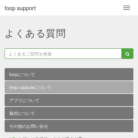
foop support
Toggl
navig
よくある質問
foopについて
foop capsuleについて
アプリについて
栽培について
その他のお問い合せ