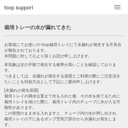
foop support
Toggl
navig
栽培トレーの水が漏れてきた
お客様にてお使いの foop栽培トレイにて水漏れが発生する不具合
が報告されております。
本問題に対して心より深くお詫び申し上げます。
本現象は次の手順で発生する確率が高いことを確認しておりま
す。
つきましては、水漏れが発生する原因とご利用の際にご注意頂き
たいことを対処方法として下記にご案内申し上げます。
[水漏れの発生原因]
栽培トレイの満水位置まで水を入れた後、その水を捨てるために
栽培トレイを傾けた際に、栽培トレイ内のチューブに水が入る可
能性があります。
この状態のまま水を入れますと、チューブ内の水が押し出され、
栽培トレイの下にあるポンプ空気穴部分から水漏れが発生しま
す。