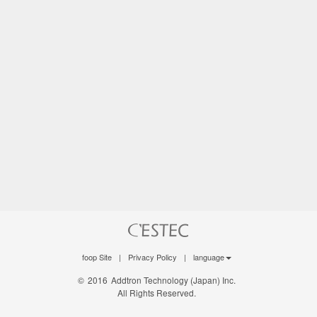
foop Site
|
Privacy Policy
|
language
©
2016
Addtron Technology (Japan) Inc.
All Rights Reserved.