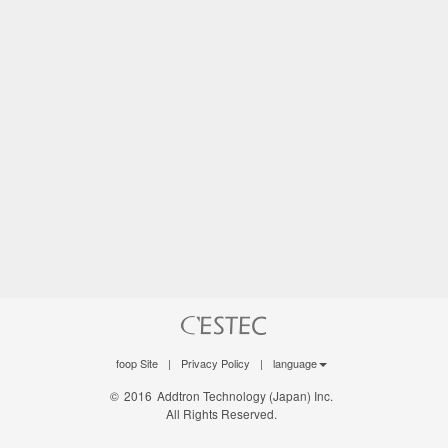
foop Site
|
Privacy Policy
|
language
©
2016
Addtron Technology (Japan) Inc.
All Rights Reserved.