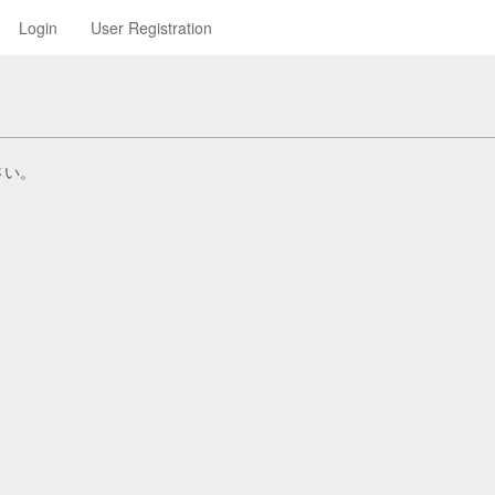
Login
User Registration
さい。