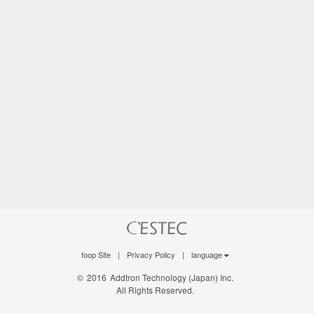
foop Site
|
Privacy Policy
|
language
©
2016
Addtron Technology (Japan) Inc.
All Rights Reserved.