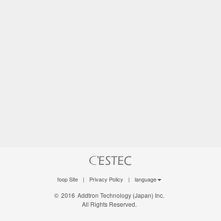
foop Site
|
Privacy Policy
|
language
©
2016
Addtron Technology (Japan) Inc.
All Rights Reserved.